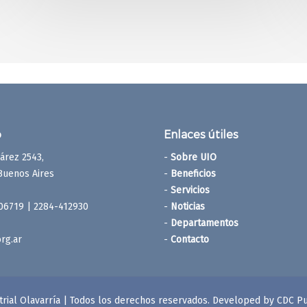
o
Enlaces útiles
árez 2543,
-
Sobre UIO
 Buenos Aires
-
Beneficios
-
Servicios
06719 | 2284-412930
-
Noticias
-
Departamentos
rg.ar
-
Contacto
trial Olavarría | Todos los derechos reservados. Developed by
CDC Pu