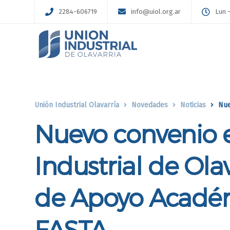
2284-606719
info@uiol.org.ar
Lun -
Unión Industrial Olavarría
Novedades
Noticias
Nuevo
Nuevo convenio e
Industrial de Ola
de Apoyo Académ
FASTA